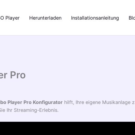
BO Player
Herunterladen
Installationsanleitung
Bl
er Pro
Ibo Player Pro Konfigurator
hilft, Ihre eigene Musikanlage z
e Ihr Streaming-Erlebnis.