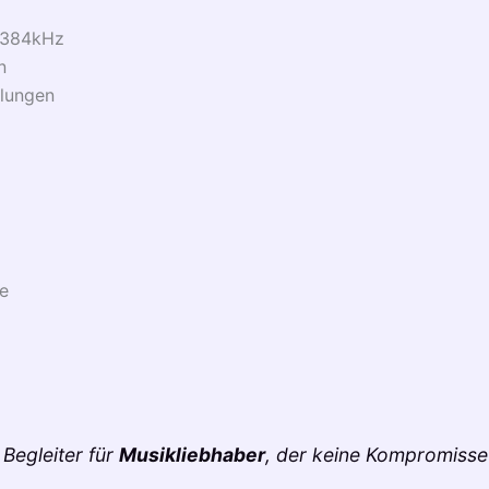
t/384kHz
n
llungen
he
 Begleiter für
Musikliebhaber
, der keine Kompromisse 