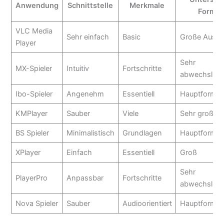
Anwendung
Schnittstelle
Merkmale
Format
VLC Media
Sehr einfach
Basic
Große Auswa
Player
Sehr
MX-Spieler
Intuitiv
Fortschritte
abwechslung
Ibo-Spieler
Angenehm
Essentiell
Hauptformat
KMPlayer
Sauber
Viele
Sehr groß
BS Spieler
Minimalistisch
Grundlagen
Hauptformat
XPlayer
Einfach
Essentiell
Groß
Sehr
PlayerPro
Anpassbar
Fortschritte
abwechslung
Nova Spieler
Sauber
Audioorientiert
Hauptformat