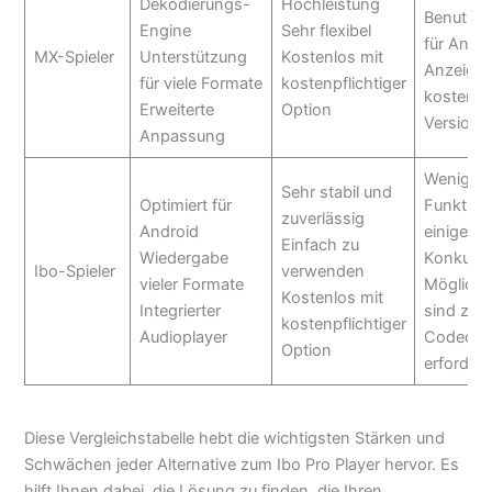
Dekodierungs-
Hochleistung
Benutzer
Engine
Sehr flexibel
für Anfä
MX-Spieler
Unterstützung
Kostenlos mit
Anzeigen
für viele Formate
kostenpflichtiger
kostenlo
Erweiterte
Option
Version
Anpassung
Weniger 
Sehr stabil und
Optimiert für
Funktion
zuverlässig
Android
einige
Einfach zu
Wiedergabe
Konkurre
Ibo-Spieler
verwenden
vieler Formate
Mögliche
Kostenlos mit
Integrierter
sind zusä
kostenpflichtiger
Audioplayer
Codecs
Option
erforderl
Diese Vergleichstabelle hebt die wichtigsten Stärken und
Schwächen jeder Alternative zum Ibo Pro Player hervor. Es
hilft Ihnen dabei, die Lösung zu finden, die Ihren