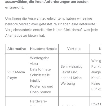
auszuwählen, die ihren Anforderungen am besten
entspricht.
Um Ihnen die Auswahl zu erleichtern, haben wir einige
beliebte Mediaplayer getestet. Wir haben eine detaillierte
Vergleichstabelle erstellt. Hier ist ein Blick darauf, was jede
Alternative zu bieten hat:
Alternative
Hauptmerkmale
Vorteile
Nac
Wiedergabe
Weniger 
vieler
Sehr vielseitig
Funktion
Dateiformate
VLC Media
Leicht und
einige
Schnittstelle
Player
schnell Keine
Konkurre
intuitiv
Werbung
Keine St
Kostenlos und
Funktion
Open Source
Hardware-
Etwas k