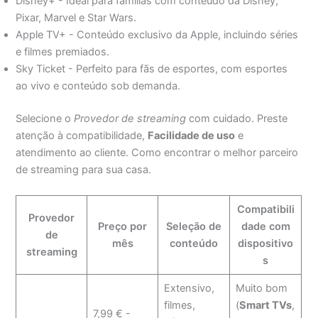
Disney+ - Ideal para famílias com conteúdo da Disney,
Pixar, Marvel e Star Wars.
Apple TV+ - Conteúdo exclusivo da Apple, incluindo séries
e filmes premiados.
Sky Ticket - Perfeito para fãs de esportes, com esportes
ao vivo e conteúdo sob demanda.
Selecione o
Provedor de streaming
com cuidado. Preste
atenção à compatibilidade,
Facilidade de uso
e
atendimento ao cliente. Como encontrar o melhor parceiro
de streaming para sua casa.
Compatibili
Provedor
Preço por
Seleção de
dade com
de
mês
conteúdo
dispositivo
streaming
s
Extensivo,
Muito bom
filmes,
(
Smart TVs
,
7,99 € -