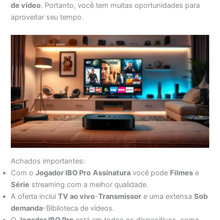
de vídeo
. Portanto, você tem muitas oportunidades para
aproveitar seu tempo.
Achados importantes:
Com o
Jogador IBO Pro
Assinatura
você pode
Filmes
e
Série
streaming com a melhor qualidade.
A oferta inclui
TV ao vivo
-
Transmissor
e uma extensa
Sob
demanda
-Biblioteca de vídeos.
O
Jogador IBO Pro
está em todos os dispositivos, como