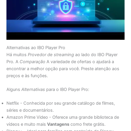
Alternativas ao IBO Player Pro
Há muitos
Provedor de streaming
ao lado do IBO Player
Pro. A
Comparação
A variedade de ofertas o ajudará a
encontrar a melhor opção para você. Preste atenção aos
preços e às funções.
Alguns
Alternativas
para o IBO Player Pro:
Netflix - Conhecida por seu grande catálogo de filmes,
séries e documentários.
Amazon Prime Video - Oferece uma grande biblioteca de
vídeos e muito mais
Vantagens
como frete grátis.