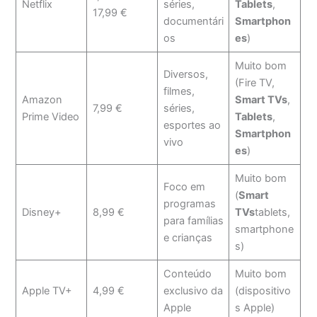
Netflix
séries,
Tablets
,
17,99 €
documentári
Smartphon
os
es
)
Muito bom
Diversos,
(Fire TV,
filmes,
Amazon
Smart TVs
,
7,99 €
séries,
Prime Video
Tablets
,
esportes ao
Smartphon
vivo
es
)
Muito bom
Foco em
(
Smart
programas
Disney+
8,99 €
TVs
tablets,
para famílias
smartphone
e crianças
s)
Conteúdo
Muito bom
Apple TV+
4,99 €
exclusivo da
(dispositivo
Apple
s Apple)