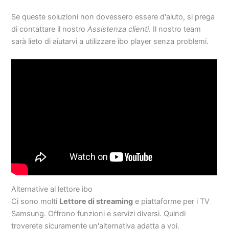
Se queste soluzioni non dovessero essere d'aiuto, si prega
di contattare il nostro
Assistenza clienti
. Il nostro team
sarà lieto di aiutarvi a utilizzare ibo player senza problemi.
Alternative al lettore ibo
Ci sono molti
Lettore di streaming
e piattaforme per i TV
Samsung. Offrono funzioni e servizi diversi. Quindi
troverete sicuramente un'alternativa adatta a voi.