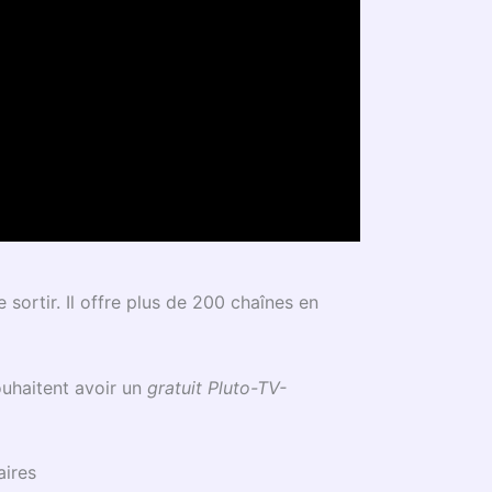
e sortir. Il offre plus de 200 chaînes en
souhaitent avoir un
gratuit Pluto-TV-
aires