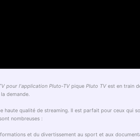
TV pour l'application Pluto-TV
pique
Pluto TV
est en train d
 à la demande.
ne haute qualité de streaming. Il est parfait pour ceux qui 
sont nombreuses :
nformations et du divertissement au sport et aux document