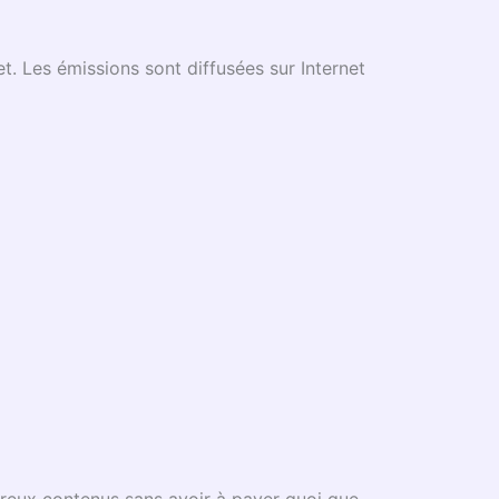
t. Les émissions sont diffusées sur Internet
breux contenus sans avoir à payer quoi que