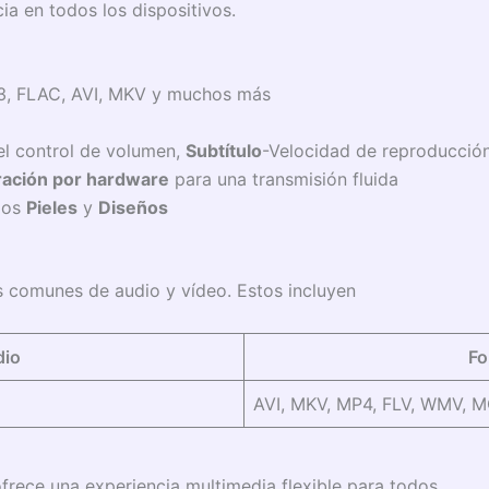
ia en todos los dispositivos.
 FLAC, AVI, MKV y muchos más
l control de volumen,
Subtítulo
-Velocidad de reproducció
ración por hardware
para una transmisión fluida
ios
Pieles
y
Diseños
 comunes de audio y vídeo. Estos incluyen
dio
Fo
AVI, MKV, MP4, FLV, WMV, 
ofrece una experiencia multimedia flexible para todos.