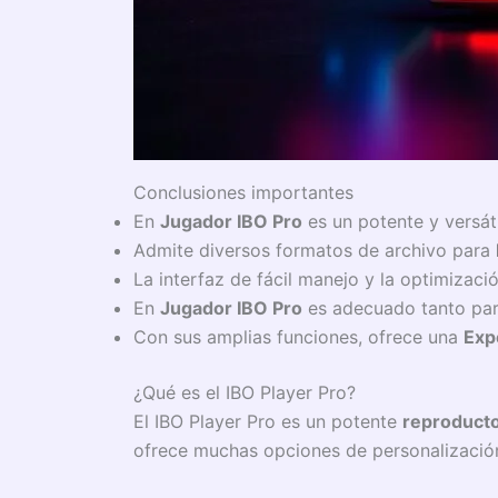
Conclusiones importantes
En
Jugador IBO Pro
es un potente y versát
Admite diversos formatos de archivo para
La interfaz de fácil manejo y la optimiza
En
Jugador IBO Pro
es adecuado tanto par
Con sus amplias funciones, ofrece una
Exp
¿Qué es el IBO Player Pro?
El IBO Player Pro es un potente
reproducto
ofrece muchas opciones de personalizació