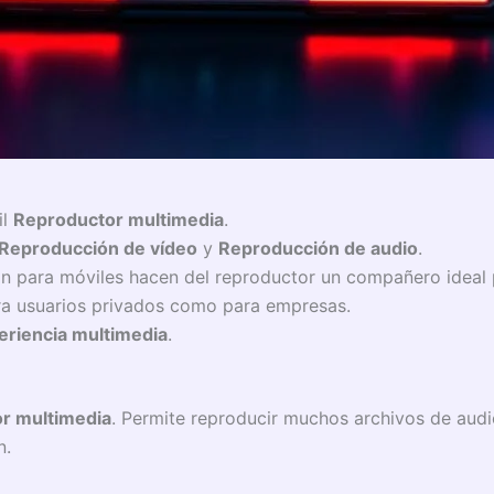
il
Reproductor multimedia
.
Reproducción de vídeo
y
Reproducción de audio
.
ción para móviles hacen del reproductor un compañero ideal
a usuarios privados como para empresas.
eriencia multimedia
.
r multimedia
. Permite reproducir muchos archivos de audio
n.